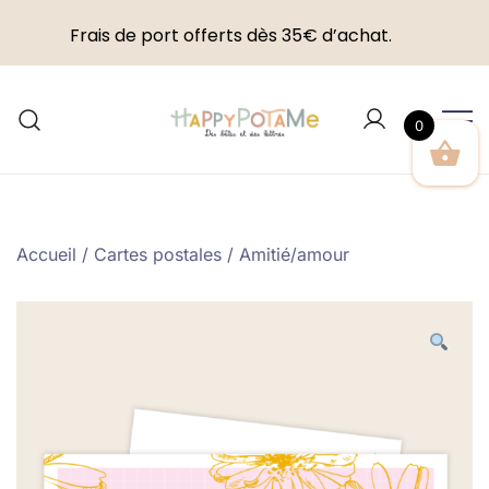
Frais de port offerts dès 35€ d’achat.
Skip
to
0
content
Happypotame
Accueil
/
Cartes postales
/
Amitié/amour