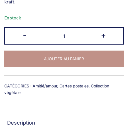
kraft.
En stock
quantité
-
+
de
Carte
rose
AJOUTER AU PANIER
"Des
soucis
?
Je
CATÉGORIES :
Amitié/amour
,
Cartes postales
,
Collection
suis
végétale
ici"
Description