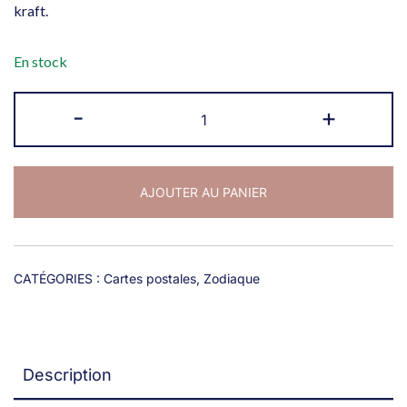
kraft.
En stock
quantité
-
+
de
Carte
zodiaque
AJOUTER AU PANIER
Vierge
CATÉGORIES :
Cartes postales
,
Zodiaque
Description