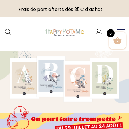
Frais de port offerts dès 35€ d’achat.
Skip
to
0
content
Happypotame