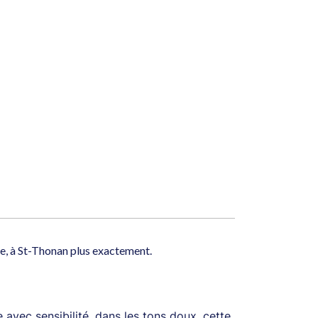
ne, à St-Thonan plus exactement.
vec sensibilité, dans les tons doux, cette