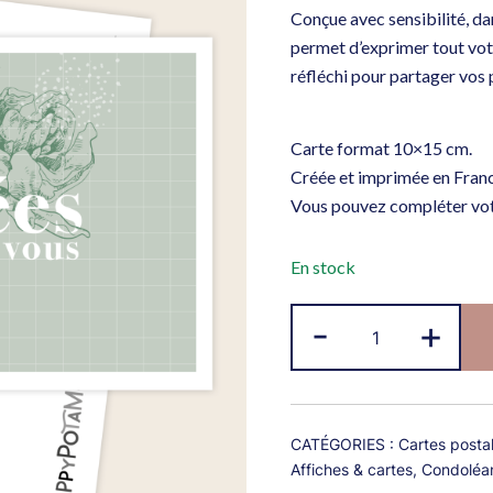
Conçue avec sensibilité, da
permet d’exprimer tout votr
réfléchi pour partager vos
Carte format 10×15 cm.
Créée et imprimée en Franc
Vous pouvez compléter vot
En stock
quantité
-
+
de
Carte
"Toutes
nos
CATÉGORIES :
Cartes posta
pensées
Affiches & cartes
,
Condoléa
sont