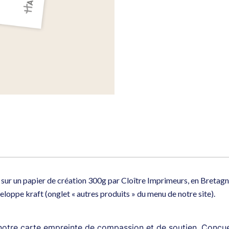
avec
vous"
sur un papier de création 300g par Cloître Imprimeurs, en Bretag
oppe kraft (onglet « autres produits » du menu de notre site).
tre carte empreinte de compassion et de soutien. Conçue a