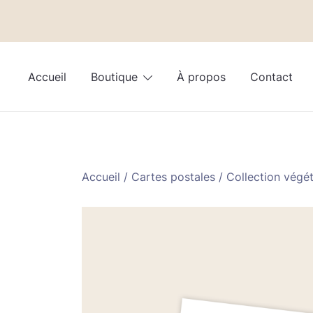
Skip
to
Accueil
Boutique
À propos
Contact
content
Accueil
/
Cartes postales
/
Collection végét