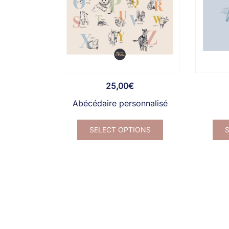
25,00
€
Abécédaire personnalisé
Ce
SELECT OPTIONS
produit
a
plusieurs
variations.
Les
options
peuvent
être