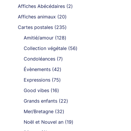
produits
2
Affiches Abécédaires
2
produits
20
Affiches animaux
20
produits
235
Cartes postales
235
produits
128
Amitié/amour
128
produits
56
Collection végétale
56
produits
7
Condoléances
7
produits
42
Évènements
42
produits
75
Expressions
75
t
produits
16
Good vibes
16
urs
produits
22
Grands enfants
22
ions.
produits
32
Mer/Bretagne
32
produits
ns
19
Noël et Nouvel an
19
nt
produits