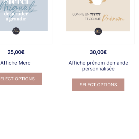
25,00
€
30,00
€
Affiche Merci
Affiche prénom demande
personnalisée
Ce
SELECT OPTIONS
Ce
produit
SELECT OPTIONS
produi
a
a
plusieurs
plusie
variations.
variat
Les
Les
options
optio
peuvent
peuve
être