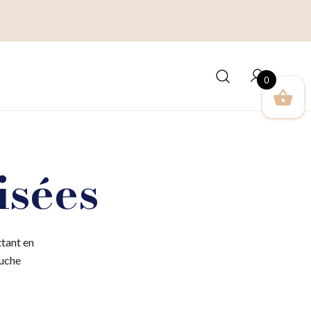
0
isées
tant en
ouche