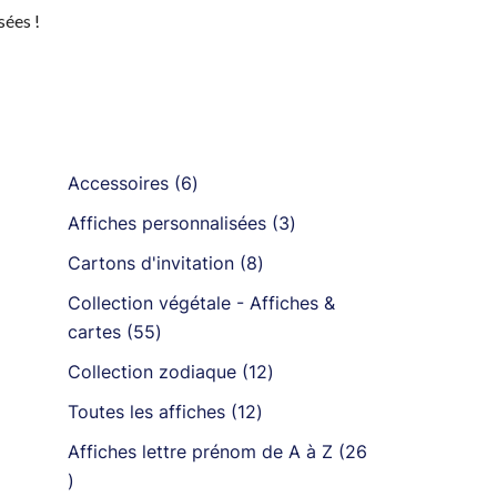
sées !
6
Accessoires
6
produits
3
Affiches personnalisées
3
produits
8
Cartons d'invitation
8
produits
Collection végétale - Affiches &
55
cartes
55
produits
12
Collection zodiaque
12
produits
12
Toutes les affiches
12
produits
Affiches lettre prénom de A à Z
26
26