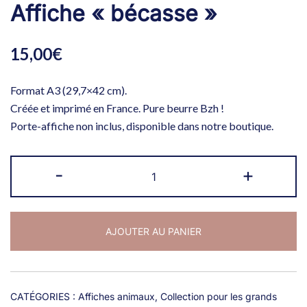
Affiche « bécasse »
15,00
€
Format A3 (29,7×42 cm).
Créée et imprimé en France. Pure beurre Bzh !
Porte-affiche non inclus, disponible dans notre boutique.
quantité
-
+
de
Affiche
"bécasse"
AJOUTER AU PANIER
CATÉGORIES :
Affiches animaux
,
Collection pour les grands