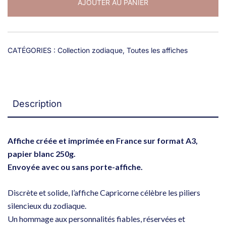
AJOUTER AU PANIER
"Capricorne"
CATÉGORIES :
Collection zodiaque
,
Toutes les affiches
Description
Affiche créée et imprimée en France sur format A3,
papier blanc 250g.
Envoyée avec ou sans porte-affiche.
Discrète et solide, l’affiche Capricorne célèbre les piliers
silencieux du zodiaque.
Un hommage aux personnalités fiables, réservées et