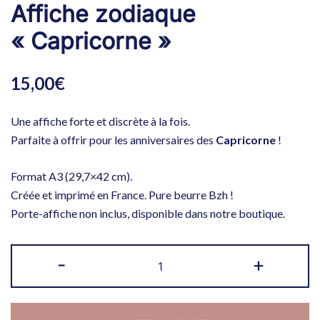
Affiche zodiaque
« Capricorne »
15,00
€
Une affiche forte et discrète à la fois.
Parfaite à offrir pour les anniversaires des
Capricorne
!
Format A3 (29,7×42 cm).
Créée et imprimé en France. Pure beurre Bzh !
Porte-affiche non inclus, disponible dans notre boutique.
quantité
-
+
de
Affiche
zodiaque