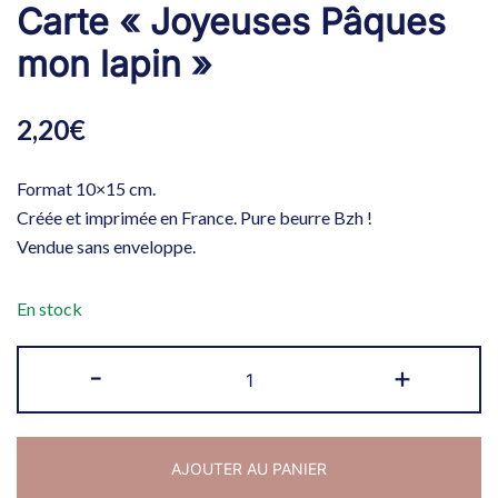
Carte « Joyeuses Pâques
mon lapin »
2,20
€
Format 10×15 cm.
Créée et imprimée en France. Pure beurre Bzh !
Vendue sans enveloppe.
En stock
quantité
-
+
de
Carte
"Joyeuses
AJOUTER AU PANIER
Pâques