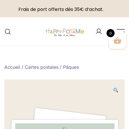
Frais de port offerts dès 35€ d’achat.
Skip
to
0
content
Happypotame
Accueil
/
Cartes postales
/
Pâques