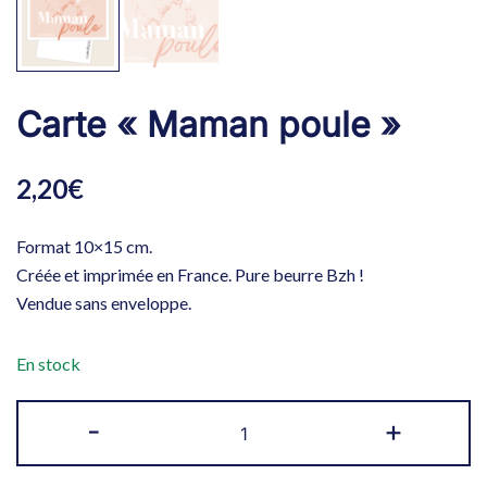
Carte « Maman poule »
2,20
€
Format 10×15 cm.
Créée et imprimée en France. Pure beurre Bzh !
Vendue sans enveloppe.
En stock
quantité
-
+
de
Carte