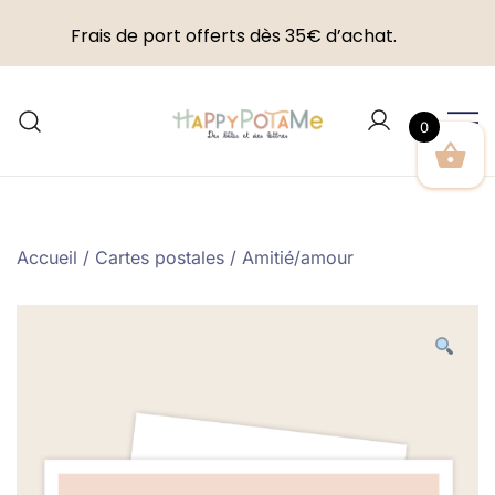
Frais de port offerts dès 35€ d’achat.
Skip
to
0
content
Happypotame
Accueil
/
Cartes postales
/
Amitié/amour