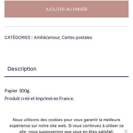
"Maman
AJOUTER AU PANIER
poule"
CATÉGORIES :
Amitié/amour
,
Cartes postales
Description
Papier 300g.
Produit créé et imprimé en France.
Nous utilisons des cookies pour vous garantir la meilleure
expérience sur notre site web. Si vous continuez à utiliser ce
© 2026 Happypotame. Tous droits réservés. Site
site, nous supposerons que vous en êtes satisfait.