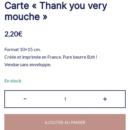
Carte « Thank you very
mouche »
2,20
€
Format 10×15 cm.
Créée et imprimée en France. Pure beurre Bzh !
Vendue sans enveloppe.
En stock
quantité
-
+
de
Carte
"Thank
AJOUTER AU PANIER
you