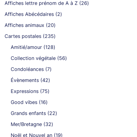
26
Affiches lettre prénom de A à Z
26
produits
2
Affiches Abécédaires
2
produits
20
Affiches animaux
20
produits
235
Cartes postales
235
produits
128
Amitié/amour
128
produits
56
Collection végétale
56
produits
7
Condoléances
7
produits
42
Évènements
42
produits
75
Expressions
75
produits
16
Good vibes
16
produits
22
Grands enfants
22
produits
32
Mer/Bretagne
32
produits
19
Noël et Nouvel an
19