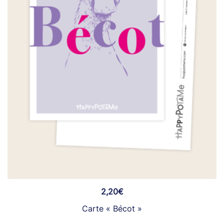
2,20
€
Carte « Bécot »