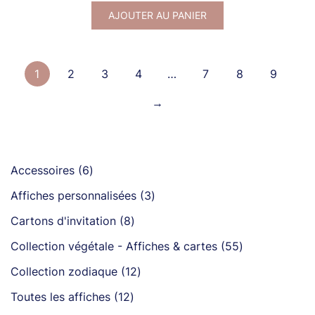
AJOUTER AU PANIER
1
2
3
4
…
7
8
9
→
6
Accessoires
6
produits
3
Affiches personnalisées
3
produits
8
Cartons d'invitation
8
produits
55
Collection végétale - Affiches & cartes
55
produits
12
Collection zodiaque
12
produits
12
Toutes les affiches
12
produits