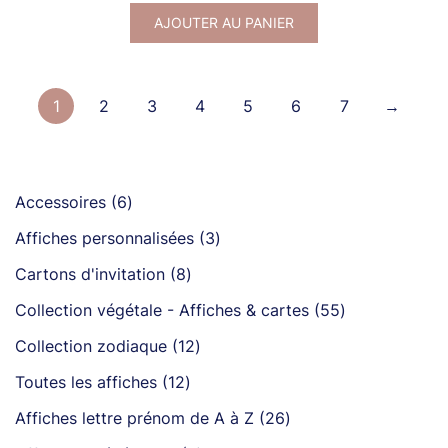
AJOUTER AU PANIER
1
2
3
4
5
6
7
→
6
Accessoires
6
produits
3
Affiches personnalisées
3
produits
8
Cartons d'invitation
8
produits
55
Collection végétale - Affiches & cartes
55
produits
12
Collection zodiaque
12
produits
12
Toutes les affiches
12
produits
26
Affiches lettre prénom de A à Z
26
produits