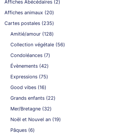
2
Affiches Abécédaires
2
produits
20
Affiches animaux
20
produits
235
Cartes postales
235
produits
128
Amitié/amour
128
produits
56
Collection végétale
56
produits
7
Condoléances
7
produits
42
Évènements
42
produits
75
Expressions
75
produits
16
Good vibes
16
produits
22
Grands enfants
22
produits
32
Mer/Bretagne
32
produits
19
Noël et Nouvel an
19
produits
6
Pâques
6